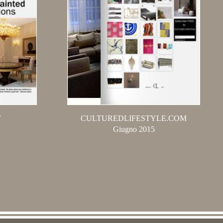
Y
CULTUREDLIFESTYLE.COM
Giugno 2015